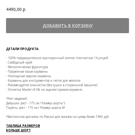
4490,00
р.
ДОБАВИТЬ В КОРЗИНУ
ДЕТАЛИ ПРОДУКТА:
- 100% предварительно выстиранный хлопок плотностью 14 унций
- Свободный крой
- Металлическая фурнитура
- Прорезные косые карманы
- Накладные задние карманы
- Карманы для инструментов и петля для молотка
- Рекомендуется химчистка (без сушки в стиральной машине)
- Этикетка Master of life на заднем правом кармане.
*Рост моделей:
Девушка: рост - 175 см / Размер шорты S
Парень: рост - 175 см / Размер шорты M
*Бесплатная доставка по России для заказов на сумму более 7490 руб.
ТАБЛИЦА РАЗМЕРОВ
БОЛЬШЕ ШОРТ