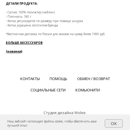
ДЕТАЛИ ПРОДУКТА:
- Состав: 100% полиэстер
(нейлон)
- Плотность: 180 г
- Кепка регулируется по размеру при помощи шнурка
- Кепка украшена логотипом бренда
*Бесплатная доставка по России для заказов на сумму более 7490 руб.
БОЛЬШЕ АКСЕССУАРОВ
{новинки}
КОНТАКТЫ
ПОМОЩЬ
ОБМЕН / ВОЗВРАТ
СОЦИАЛЬНЫЕ СЕТИ
КОМЬЮНИТИ
Студия дизайна Wolee.
Авторские права © Wolee: Master of life. Все права защищены.
Наш веб-сайт использует файлы cookie, чтобы обеспечить вам
OK
лучший опыт.