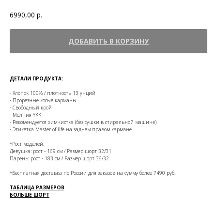
6990,00
р.
ДОБАВИТЬ В КОРЗИНУ
ДЕТАЛИ ПРОДУКТА:
- Хлопок 100% / плотность 13 унций
- Прорезные косые карманы
- Свободный крой
- Молния YKK
- Рекомендуется химчистка (без сушки в стиральной машине)
- Этикетка Master of life на заднем правом кармане.
*Рост моделей:
Девушка: рост - 169 см / Размер шорт 32/31
Парень: рост - 183 см / Размер шорт 36/32
*Бесплатная доставка по России для заказов на сумму более 7490 руб.
ТАБЛИЦА РАЗМЕРОВ
БОЛЬШЕ ШОРТ