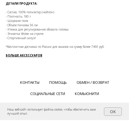
ДЕТАЛИ ПРОДУКТА:
- Состав: 100% полиэстер
(нейлон)
- Плотность: 180 г
- Широкие поля
- Объем панамы 56 см
- Утяжка для регулирования обхвата головы
- Этикетка Wolee на стропе
- Спортивный силуэт
*Бесплатная доставка по России для заказов на сумму более 7490
руб.
БОЛЬШЕ АКСЕССУАРОВ
КОНТАКТЫ
ПОМОЩЬ
ОБМЕН / ВОЗВРАТ
СОЦИАЛЬНЫЕ СЕТИ
КОМЬЮНИТИ
Наш веб-сайт использует файлы cookie, чтобы обеспечить вам
OK
лучший опыт.
Студия дизайна Wolee.
Авторские права © Wolee: Master of life. Все права защищены.