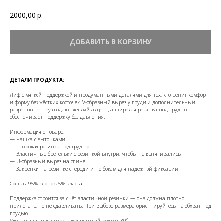
2000,00
р.
ДОБАВИТЬ В КОРЗИНУ
ДЕТАЛИ ПРОДУКТА:
Лиф с мягкой поддержкой и продуманными деталями для тех, кто ценит комфорт
и форму без жёстких косточек. V-образный вырез у груди и дополнительный
разрез по центру создают лёгкий акцент, а широкая резинка под грудью
обеспечивает поддержку без давления.
Информация о товаре:
— Чашка с выточками
— Широкая резинка под грудью
— Эластичные бретельки с резинкой внутри, чтобы не вытягивались
— U-образный вырез на спине
— Закрепки на резинке спереди и по бокам для надёжной фиксации
Состав: 95% хлопок, 5% эластан
Поддержка строится за счёт эластичной резинки — она должна плотно
прилегать, но не сдавливать. При выборе размера ориентируйтесь на обхват под
грудью.
Уход: машинная стирка, деликатный режим, 30°.