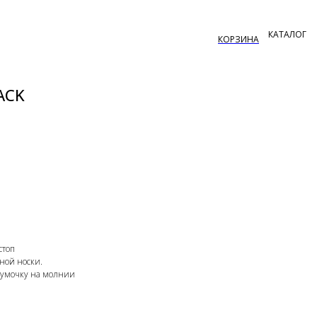
ACK
стоп
ной носки.
сумочку на молнии