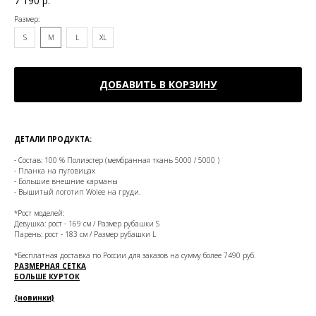
7 190
р.
Размер:
S
M
L
XL
ДОБАВИТЬ В КОРЗИНУ
ДЕТАЛИ ПРОДУКТА:
- Состав: 100 % Полиэстер (мембранная ткань 5000 / 5000 )
- Планка на пуговицах
- Большие внешние карманы
- Вышитый логотип Wolee на груди.
*Рост моделей:
Девушка: рост - 169 см / Размер рубашки S
Парень: рост - 183 см / Размер рубашки L
*Бесплатная доставка по России для заказов на сумму более 7490 руб.
РАЗМЕРНАЯ СЕТКА
БОЛЬШЕ КУРТОК
{новинки}