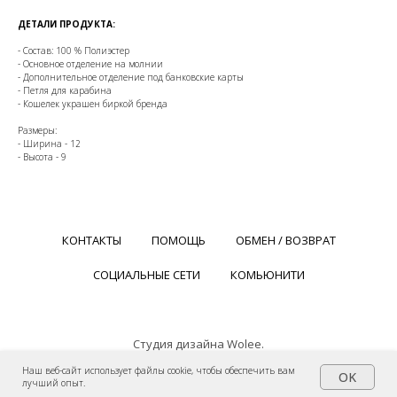
ДЕТАЛИ ПРОДУКТА:
- Состав: 100 % Полиэстер
- Основное отделение на молнии
- Дополнительное отделение под банковские карты
- Петля для карабина
- Кошелек украшен биркой бренда
Размеры:
- Ширина - 12
- Высота - 9
КОНТАКТЫ
ПОМОЩЬ
ОБМЕН / ВОЗВРАТ
СОЦИАЛЬНЫЕ СЕТИ
КОМЬЮНИТИ
Студия дизайна Wolee.
Авторские права © Wolee: Master of life. Все права защищены.
Наш веб-сайт использует файлы cookie, чтобы обеспечить вам
OK
лучший опыт.